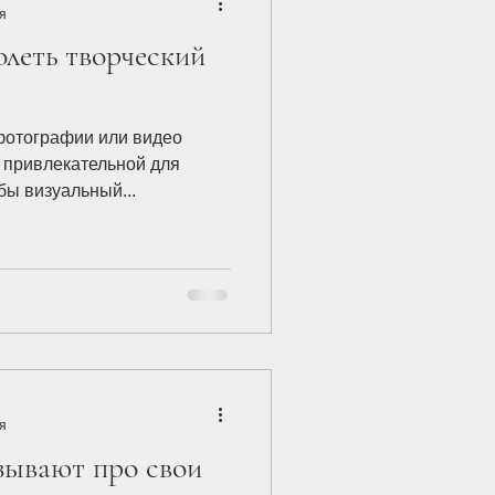
я
олеть творческий
 фотографии или видео
 привлекательной для
бы визуальный...
я
азывают про свои