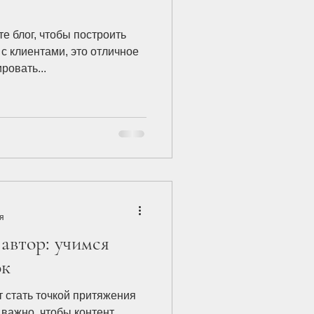
те блог, чтобы построить
с клиентами, это отличное
ровать...
я
 автор: учимся
ок
т стать точкой притяжения
 важно, чтобы контент