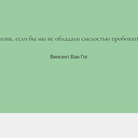
изнь, если бы мы не обладали смелостью пробовать
Винсент Ван Гог